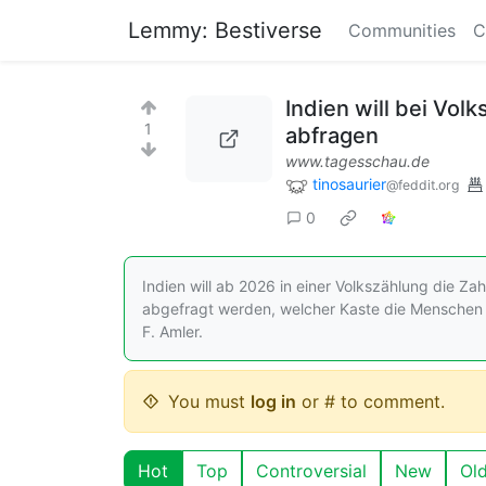
Lemmy: Bestiverse
Communities
C
Indien will bei Vo
1
abfragen
www.tagesschau.de
tinosaurier
@feddit.org
0
Indien will ab 2026 in einer Volkszählung die Zahl
abgefragt werden, welcher Kaste die Menschen a
F. Amler.
You must
log in
or # to comment.
Hot
Top
Controversial
New
Ol